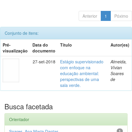
Anterior
1
Póximo
Conjunto de itens:
Pré-
Data do
Título
Autor(es)
visualização
documento
27-set-2018
Estágio supervisionado
Almeida,
com enfoque na
Vívian
educação ambiental:
Soares
perspectivas de uma
de
sala verde.
Busca facetada
Orientador
Soares, Ana Maria Dantas
1