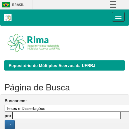
Skip
BRASIL
navigation
Simplifique!
Comunica BR
Participe
Acesso à informação
Legislação
Canais
Repositório de Múltiplos Acervos da UFRRJ
Página de Busca
Buscar em:
por