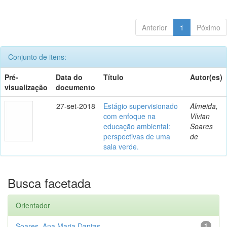
Anterior
1
Póximo
Conjunto de itens:
Pré-
Data do
Título
Autor(es)
visualização
documento
27-set-2018
Estágio supervisionado
Almeida,
com enfoque na
Vívian
educação ambiental:
Soares
perspectivas de uma
de
sala verde.
Busca facetada
Orientador
Soares, Ana Maria Dantas
1