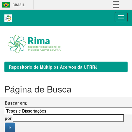
Skip
BRASIL
navigation
Simplifique!
Comunica BR
Participe
Acesso à informação
Legislação
Canais
Repositório de Múltiplos Acervos da UFRRJ
Página de Busca
Buscar em:
por