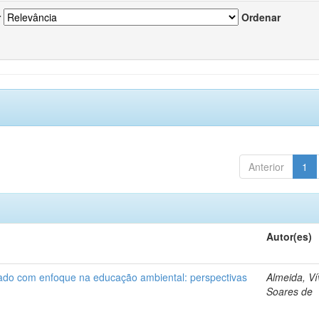
r
Ordenar
Anterior
1
Autor(es)
nado com enfoque na educação ambiental: perspectivas
Almeida, Ví
Soares de