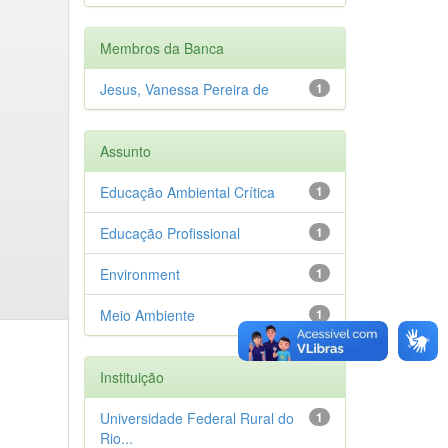
Membros da Banca
Jesus, Vanessa Pereira de
1
Assunto
Educação Ambiental Crítica
1
Educação Profissional
1
Environment
1
Meio Ambiente
1
Instituição
Universidade Federal Rural do
1
Rio...