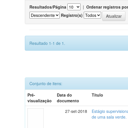
Resultados/Página
|
Ordenar registros po
Registro(s)
Resultado 1-1 de 1.
Conjunto de itens:
Pré-
Data do
Título
visualização
documento
27-set-2018
Estágio supervisio
de uma sala verde.