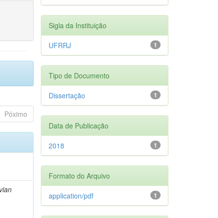
Sigla da Instituição
UFRRJ
1
Tipo de Documento
Dissertação
1
Póximo
Data de Publicação
2018
1
Formato do Arquivo
vian
application/pdf
1