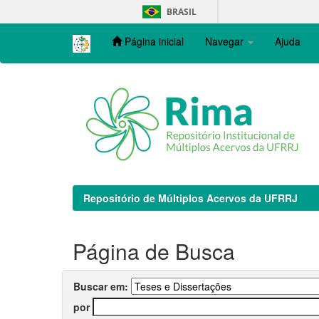
Skip
BRASIL
navigation
Página inicial
Navegar
Ajuda
Repositório de Múltiplos Acervos da UFRRJ
Página de Busca
Buscar em:
por