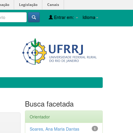
mação
Legislação
Canais
Entrar em:
Idioma
Busca facetada
Orientador
Soares, Ana Maria Dantas
1