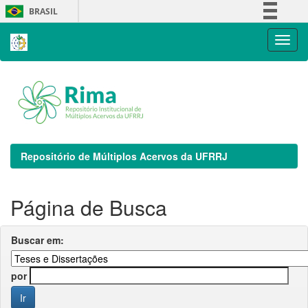
Skip
BRASIL
navigation
Simplifique!
Comunica BR
Participe
Acesso à informação
Legislação
Canais
Repositório de Múltiplos Acervos da UFRRJ
Página de Busca
Buscar em:
por