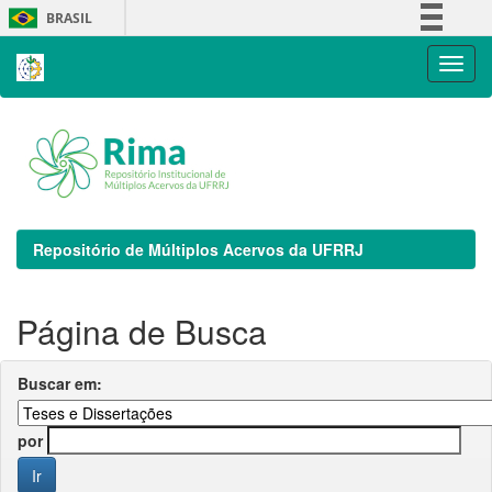
Skip
BRASIL
navigation
Simplifique!
Comunica BR
Participe
Acesso à informação
Legislação
Canais
Repositório de Múltiplos Acervos da UFRRJ
Página de Busca
Buscar em:
por