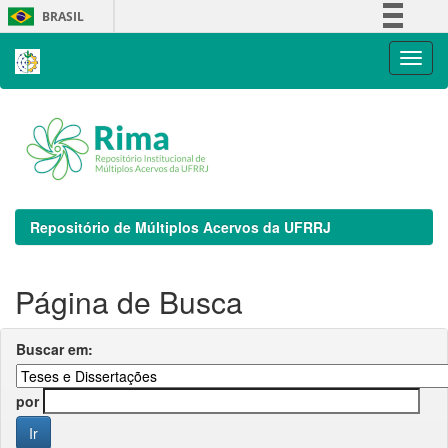
Skip
BRASIL
navigation
Simplifique!
Comunica BR
Participe
Acesso à informação
Legislação
Canais
Repositório de Múltiplos Acervos da UFRRJ
Página de Busca
Buscar em:
por