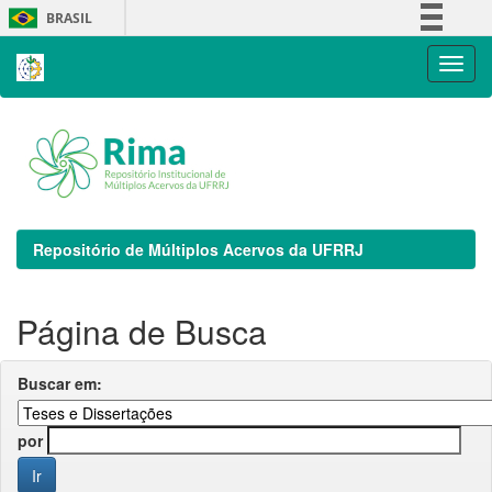
Skip
BRASIL
navigation
Simplifique!
Comunica BR
Participe
Acesso à informação
Legislação
Canais
Repositório de Múltiplos Acervos da UFRRJ
Página de Busca
Buscar em:
por