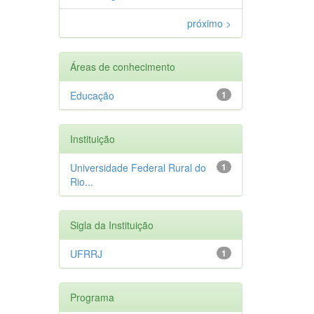
próximo >
Áreas de conhecimento
Educação
1
Instituição
Universidade Federal Rural do
1
Rio...
Sigla da Instituição
UFRRJ
1
Programa