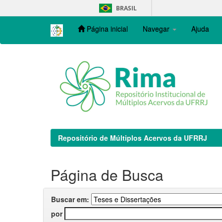
Skip
BRASIL
navigation
Página inicial
Navegar
Ajuda
Repositório de Múltiplos Acervos da UFRRJ
Página de Busca
Buscar em:
por