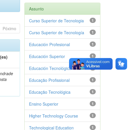
Assunto
Curso Superior de Tecnologia
1
Póximo
Curso Superior de Tecnología
1
Educación Profesional
1
Educación Superior
1
(es)
Educación Tecnológica
1
Andrade
osta
Educação Profissional
1
Educação Tecnológica
1
Ensino Superior
1
Higher Technology Course
1
Technological Education
1