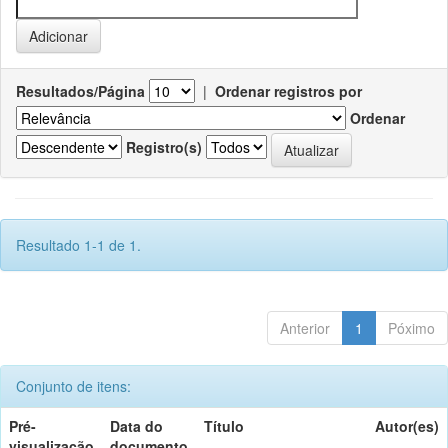
Resultados/Página
|
Ordenar registros por
Ordenar
Registro(s)
Resultado 1-1 de 1.
Anterior
1
Póximo
Conjunto de itens:
Pré-
Data do
Título
Autor(es)
visualização
documento