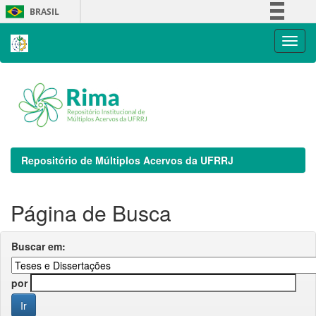
Skip
BRASIL
navigation
Simplifique!
Comunica BR
Participe
Acesso à informação
Legislação
Canais
Repositório de Múltiplos Acervos da UFRRJ
Página de Busca
Buscar em:
por