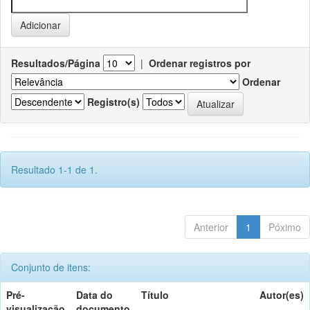
Resultados/Página
|
Ordenar registros por
Ordenar
Registro(s)
Resultado 1-1 de 1.
Anterior
1
Póximo
Conjunto de itens:
Pré-
Data do
Título
Autor(es)
visualização
documento