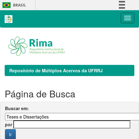
Skip
BRASIL
navigation
Simplifique!
Comunica BR
Participe
Acesso à informação
Legislação
Canais
Repositório de Múltiplos Acervos da UFRRJ
Página de Busca
Buscar em:
por