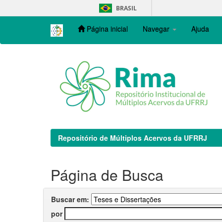
Skip
BRASIL
navigation
Página inicial
Navegar
Ajuda
Repositório de Múltiplos Acervos da UFRRJ
Página de Busca
Buscar em:
por