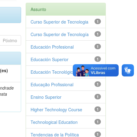
Assunto
Curso Superior de Tecnologia
1
Curso Superior de Tecnología
1
Póximo
Educación Profesional
1
Educación Superior
1
(es)
Educación Tecnológica
1
Educação Profissional
1
Andrade
osta
Ensino Superior
1
Higher Technology Course
1
Technological Education
1
Tendencias de la Política
1