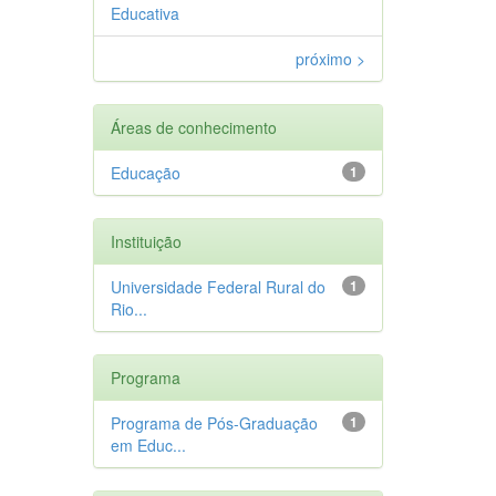
Educativa
próximo >
Áreas de conhecimento
Educação
1
Instituição
Universidade Federal Rural do
1
Rio...
Programa
Programa de Pós-Graduação
1
em Educ...