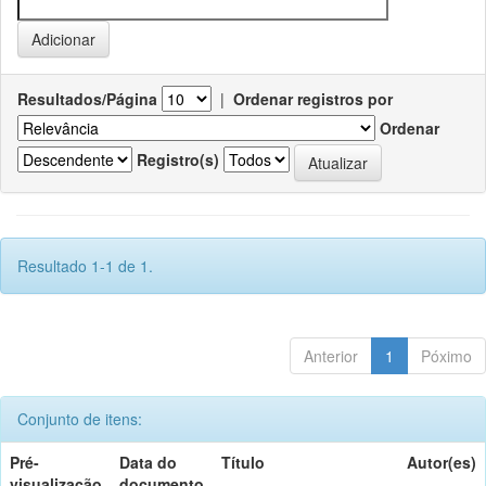
Resultados/Página
|
Ordenar registros por
Ordenar
Registro(s)
Resultado 1-1 de 1.
Anterior
1
Póximo
Conjunto de itens:
Pré-
Data do
Título
Autor(es)
visualização
documento