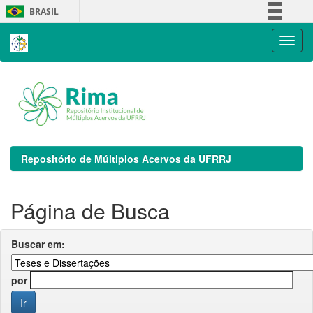
Skip
BRASIL
navigation
Simplifique!
Comunica BR
Participe
Acesso à informação
Legislação
Canais
Repositório de Múltiplos Acervos da UFRRJ
Página de Busca
Buscar em:
por