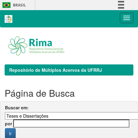
Skip
BRASIL
navigation
Simplifique!
Comunica BR
Participe
Acesso à informação
Legislação
Canais
Repositório de Múltiplos Acervos da UFRRJ
Página de Busca
Buscar em:
por