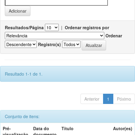
Resultados/Página
|
Ordenar registros por
Ordenar
Registro(s)
Resultado 1-1 de 1.
Anterior
1
Póximo
Conjunto de itens:
Pré-
Data do
Título
Autor(es)
visualização
documento