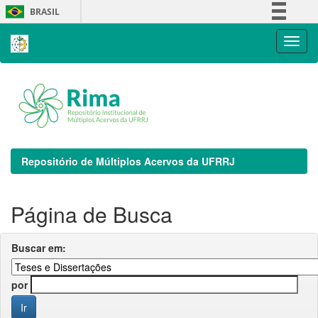
Skip
BRASIL
navigation
Simplifique!
Comunica BR
Participe
Acesso à informação
Legislação
Canais
Repositório de Múltiplos Acervos da UFRRJ
Página de Busca
Buscar em:
por