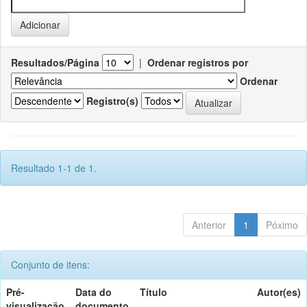
Resultados/Página
|
Ordenar registros por
Ordenar
Registro(s)
Resultado 1-1 de 1.
Anterior
1
Póximo
Conjunto de itens:
Pré-
Data do
Título
Autor(es)
visualização
documento