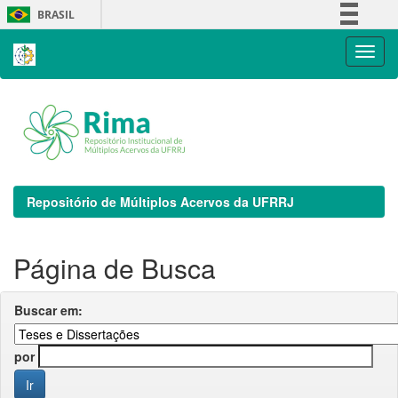
Skip
BRASIL
navigation
Simplifique!
Comunica BR
Participe
Acesso à informação
Legislação
Canais
Repositório de Múltiplos Acervos da UFRRJ
Página de Busca
Buscar em:
por