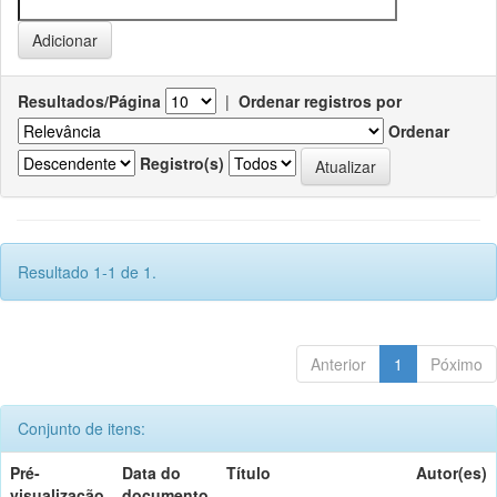
Resultados/Página
|
Ordenar registros por
Ordenar
Registro(s)
Resultado 1-1 de 1.
Anterior
1
Póximo
Conjunto de itens:
Pré-
Data do
Título
Autor(es)
visualização
documento