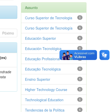
Assunto
Curso Superior de Tecnologia
1
Curso Superior de Tecnología
1
Póximo
Educación Superior
1
Educación Tecnológica
1
(es)
Educação Profissional
1
Educação Tecnológica
1
Andrade
osta
Ensino Superior
1
Higher Technology Course
1
Technological Education
1
Tendencias de la Política
1