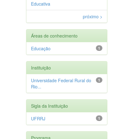
Educativa
próximo >
Áreas de conhecimento
Educação
1
Instituição
Universidade Federal Rural do
1
Rio...
Sigla da Instituição
UFRRJ
1
Programa