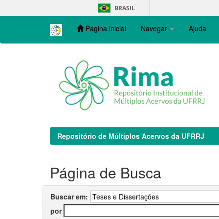
Skip
BRASIL
navigation
Página inicial
Navegar
Ajuda
Repositório de Múltiplos Acervos da UFRRJ
Página de Busca
Buscar em:
por