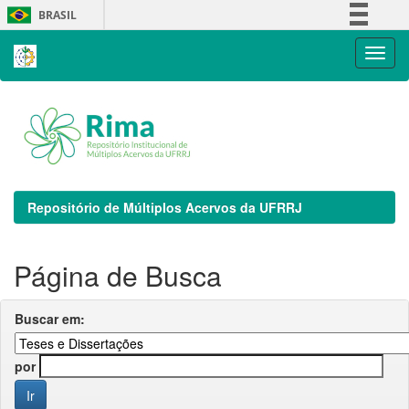
Skip
BRASIL
navigation
Simplifique!
Comunica BR
Participe
Acesso à informação
Legislação
Canais
Repositório de Múltiplos Acervos da UFRRJ
Página de Busca
Buscar em:
por