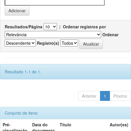
Resultados/Página
|
Ordenar registros por
Ordenar
Registro(s)
Resultado 1-1 de 1.
Anterior
1
Póximo
Conjunto de itens:
Pré-
Data do
Título
Autor(es)
visualização
documento