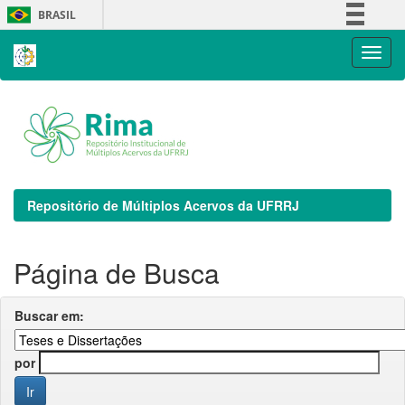
Skip
BRASIL
navigation
Simplifique!
Comunica BR
Participe
Acesso à informação
Legislação
Canais
Repositório de Múltiplos Acervos da UFRRJ
Página de Busca
Buscar em:
por