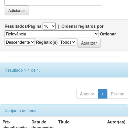
Resultados/Página
|
Ordenar registros por
Ordenar
Registro(s)
Resultado 1-1 de 1.
Anterior
1
Póximo
Conjunto de itens:
Pré-
Data do
Título
Autor(es)
visualização
documento