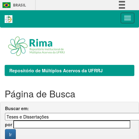
Skip
BRASIL
navigation
Simplifique!
Comunica BR
Participe
Acesso à informação
Legislação
Canais
Repositório de Múltiplos Acervos da UFRRJ
Página de Busca
Buscar em:
por