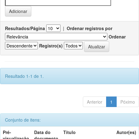
Resultados/Página
|
Ordenar registros por
Ordenar
Registro(s)
Resultado 1-1 de 1.
Anterior
1
Póximo
Conjunto de itens:
Pré-
Data do
Título
Autor(es)
visualização
documento