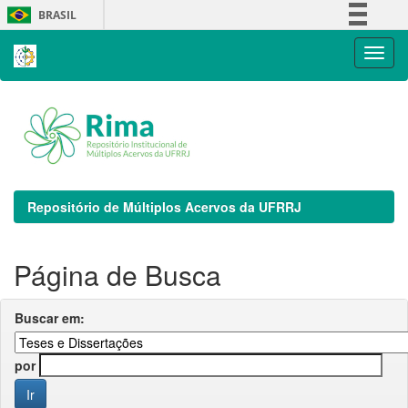
Skip
BRASIL
navigation
Simplifique!
Comunica BR
Participe
Acesso à informação
Legislação
Canais
Repositório de Múltiplos Acervos da UFRRJ
Página de Busca
Buscar em:
por