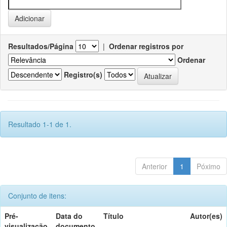
Resultados/Página
|
Ordenar registros por
Ordenar
Registro(s)
Resultado 1-1 de 1.
Anterior
1
Póximo
Conjunto de itens:
Pré-
Data do
Título
Autor(es)
visualização
documento