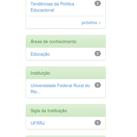
Tendências da Política
1
Educacional
próximo >
Áreas de conhecimento
Educação
1
Instituição
Universidade Federal Rural do
1
Rio...
Sigla da Instituição
UFRRJ
1