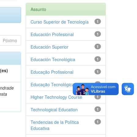
Assunto
Curso Superior de Tecnología
1
Educación Profesional
1
Póximo
Educación Superior
1
Educación Tecnológica
1
(es)
Educação Profissional
1
Educação Tecnológica
1
Andrade
osta
Higher Technology Course
1
Technological Education
1
Tendencias de la Política
1
Educativa