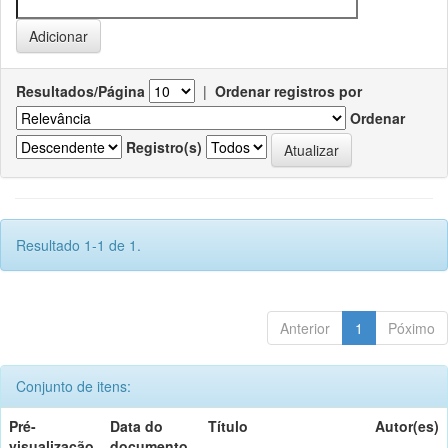
Resultados/Página
|
Ordenar registros por
Ordenar
Registro(s)
Resultado 1-1 de 1.
Anterior
1
Póximo
Conjunto de itens:
Pré-
Data do
Título
Autor(es)
visualização
documento