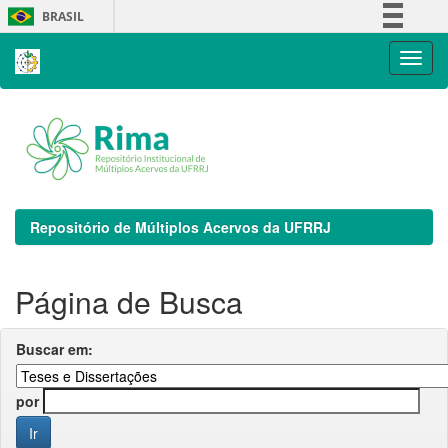
Skip
BRASIL
navigation
Simplifique!
Comunica BR
Participe
Acesso à informação
Legislação
Canais
Repositório de Múltiplos Acervos da UFRRJ
Página de Busca
Buscar em:
por