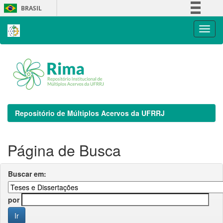
Skip
BRASIL
navigation
Simplifique!
Comunica BR
Participe
Acesso à informação
Legislação
Canais
Repositório de Múltiplos Acervos da UFRRJ
Página de Busca
Buscar em:
por