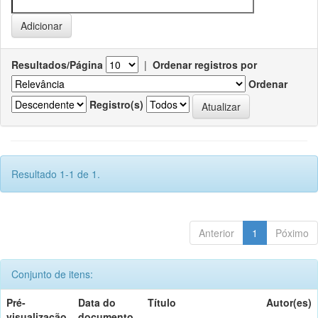
Resultados/Página
|
Ordenar registros por
Ordenar
Registro(s)
Resultado 1-1 de 1.
Anterior
1
Póximo
Conjunto de itens:
Pré-
Data do
Título
Autor(es)
visualização
documento