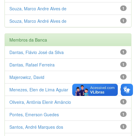
Souza, Marco Andre Alves de
1
Souza, Marco André Alves de
1
Membros da Banca
Dantas, Flávio José da Silva
1
Dantas, Rafael Ferreira
1
Majerowicz, David
1
Menezes, Elen de Lima Aguiar
1
Oliveira, Antônia Elenir Amâncio
1
Pontes, Emerson Guedes
1
Santos, André Marques dos
1