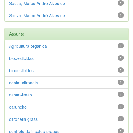
Souza, Marco Andre Alves de
1
Souza, Marco André Alves de
1
Assunto
Agricultura orgânica
1
biopesticidas
1
biopesticides
1
capim-citronela
1
capim-limão
1
caruncho
1
citronella grass
1
controle de insetos-pragas
1