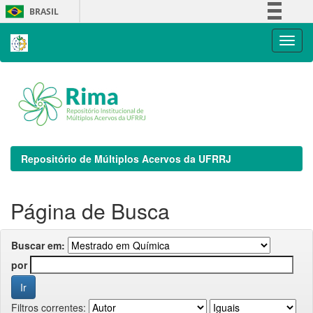
Skip
BRASIL
navigation
Simplifique!
Comunica BR
Participe
Acesso à informação
Legislação
Canais
Repositório de Múltiplos Acervos da UFRRJ
Página de Busca
Buscar em:
por
Filtros correntes: