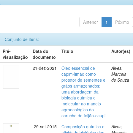
Anterior
1
Póximo
Conjunto de itens:
Pré-
Data do
Título
Autor(es)
visualização
documento
21-dez-2021
Óleo essencial de
Alves,
capim-limão como
Marcela
protetor de sementes e
de Souza
grãos armazenados:
uma abordagem da
biologia química e
molecular ao manejo
agroecológico do
carucho do feijão-caupi
29-set-2015
Composição química e
Alves,
atividade biológica dos
Marcela