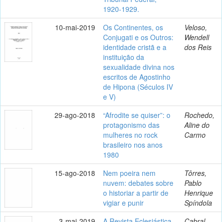
1920-1929.
10-mai-2019
Os Continentes, os
Veloso,
Conjugati e os Outros:
Wendell
identidade cristã e a
dos Reis
instituição da
sexualidade divina nos
escritos de Agostinho
de Hipona (Séculos IV
e V)
29-ago-2018
“Afrodite se quiser”: o
Rochedo,
protagonismo das
Aline do
mulheres no rock
Carmo
brasileiro nos anos
1980
15-ago-2018
Nem poeira nem
Tôrres,
nuvem: debates sobre
Pablo
o historiar a partir de
Henrique
vigiar e punir
Spíndola
3-mai-2019
A Revista Eclesiástica
Cabral,