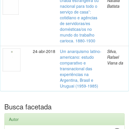
criada estrangeira ou
Natália
nacional para todo o
Batista
serviço de casa”:
cotidiano e agências
de servidoras/es
domésticas/os no
mundo do trabalho
carioca. 1880-1930
24-abr-2018
Um anarquismo latino-
Silva,
americano: estudo
Rafael
comparativo e
Viana da
transnacional das
experiências na
Argentina, Brasil e
Uruguai (1959-1985)
Busca facetada
Autor