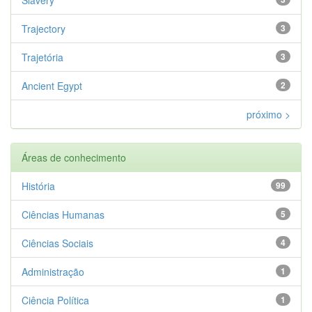
Trajectory
3
Trajetória
3
Ancient Egypt
2
próximo >
Áreas de conhecimento
História
99
Ciências Humanas
5
Ciências Sociais
4
Administração
1
Ciência Política
1