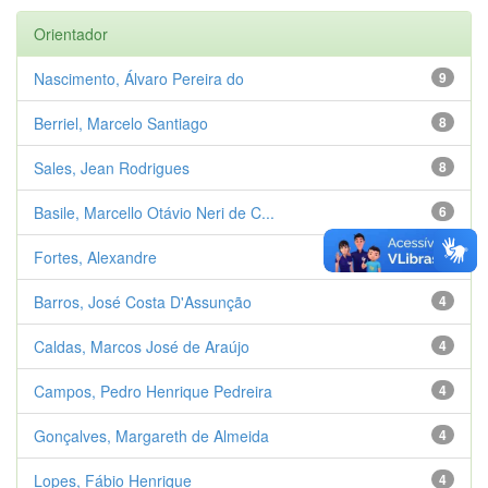
Orientador
Nascimento, Álvaro Pereira do
9
Berriel, Marcelo Santiago
8
Sales, Jean Rodrigues
8
Basile, Marcello Otávio Neri de C...
6
Fortes, Alexandre
6
Barros, José Costa D'Assunção
4
Caldas, Marcos José de Araújo
4
Campos, Pedro Henrique Pedreira
4
Gonçalves, Margareth de Almeida
4
Lopes, Fábio Henrique
4