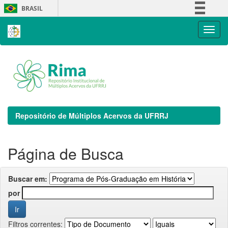
Skip
BRASIL
navigation
Simplifique!
Comunica BR
Participe
Acesso à informação
Legislação
Canais
Repositório de Múltiplos Acervos da UFRRJ
Página de Busca
Buscar em:
por
Filtros correntes: