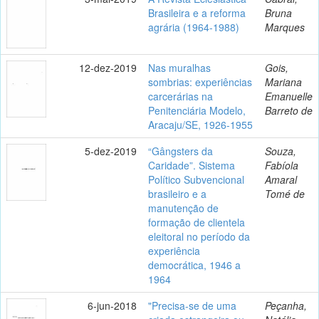
Brasileira e a reforma
Bruna
agrária (1964-1988)
Marques
12-dez-2019
Nas muralhas
Gois,
sombrias: experiências
Mariana
carcerárias na
Emanuelle
Penitenciária Modelo,
Barreto de
Aracaju/SE, 1926-1955
5-dez-2019
“Gângsters da
Souza,
Caridade”. Sistema
Fabíola
Político Subvencional
Amaral
brasileiro e a
Tomé de
manutenção de
formação de clientela
eleitoral no período da
experiência
democrática, 1946 a
1964
6-jun-2018
"Precisa-se de uma
Peçanha,