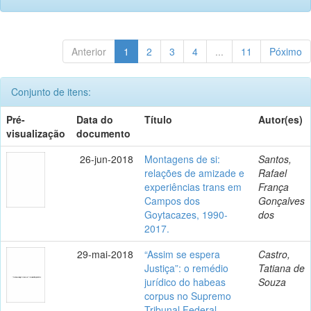
Anterior
1
2
3
4
...
11
Póximo
Conjunto de itens:
Pré-
Data do
Título
Autor(es)
visualização
documento
26-jun-2018
Montagens de si:
Santos,
relações de amizade e
Rafael
experiências trans em
França
Campos dos
Gonçalves
Goytacazes, 1990-
dos
2017.
29-mai-2018
“Assim se espera
Castro,
Justiça”: o remédio
Tatiana de
jurídico do habeas
Souza
corpus no Supremo
Tribunal Federal,