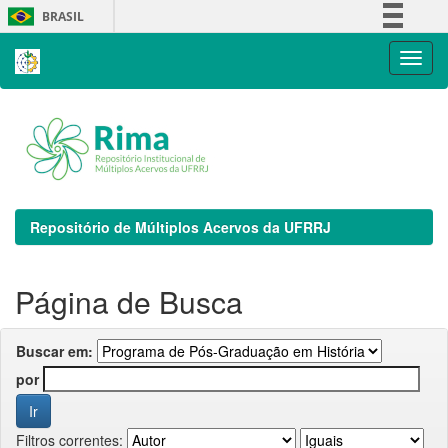
Skip
BRASIL
navigation
Simplifique!
Comunica BR
Participe
Acesso à informação
Legislação
Canais
Repositório de Múltiplos Acervos da UFRRJ
Página de Busca
Buscar em:
por
Filtros correntes: