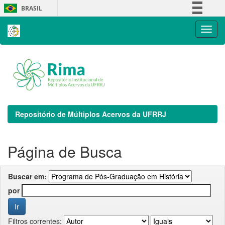
Skip
BRASIL
navigation
Simplifique!
Comunica BR
Participe
Acesso à informação
Legislação
Canais
Repositório de Múltiplos Acervos da UFRRJ
Página de Busca
Buscar em:
por
Filtros correntes: