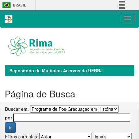
Skip
BRASIL
navigation
Simplifique!
Comunica BR
Participe
Acesso à informação
Legislação
Canais
Repositório de Múltiplos Acervos da UFRRJ
Página de Busca
Buscar em:
por
Filtros correntes: