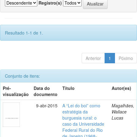
Registro(s)
Resultado 1-1 de 1.
Anterior
1
Póximo
Conjunto de itens:
Pré-
Data do
Título
Autor(es)
visualização
documento
9-abr-2015
A “Lei do boi” como
Magalhães,
estratégia da
Wallace
burguesia rural: o
Lucas
caso da Universidade
Federal Rural do Rio
de Janeiro (1968-