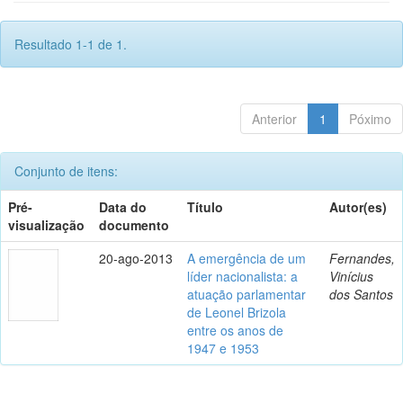
Resultado 1-1 de 1.
Anterior
1
Póximo
Conjunto de itens:
Pré-
Data do
Título
Autor(es)
visualização
documento
20-ago-2013
A emergência de um
Fernandes,
líder nacionalista: a
Vinícius
atuação parlamentar
dos Santos
de Leonel Brizola
entre os anos de
1947 e 1953