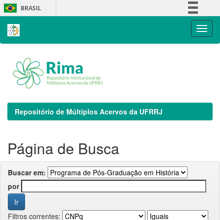
Skip
BRASIL
navigation
Simplifique!
Comunica BR
Participe
Acesso à informação
Legislação
Canais
Repositório de Múltiplos Acervos da UFRRJ
Página de Busca
Buscar em:
por
Filtros correntes: