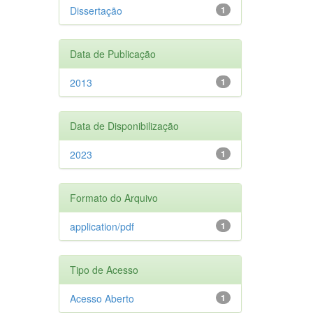
Dissertação
1
Data de Publicação
2013
1
Data de Disponibilização
2023
1
Formato do Arquivo
application/pdf
1
Tipo de Acesso
Acesso Aberto
1