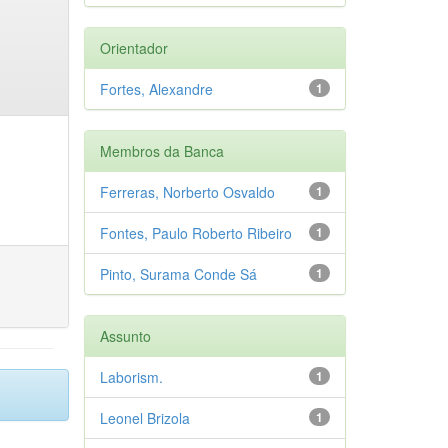
Orientador
Fortes, Alexandre
1
Membros da Banca
Ferreras, Norberto Osvaldo
1
Fontes, Paulo Roberto Ribeiro
1
Pinto, Surama Conde Sá
1
Assunto
Laborism.
1
Leonel Brizola
1