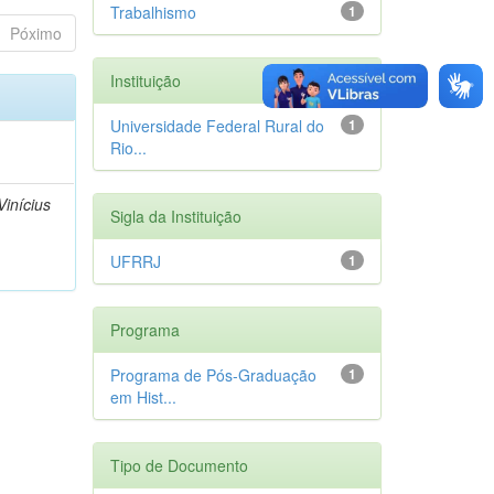
Trabalhismo
1
Póximo
Instituição
Universidade Federal Rural do
1
Rio...
inícius
Sigla da Instituição
UFRRJ
1
Programa
Programa de Pós-Graduação
1
em Hist...
Tipo de Documento