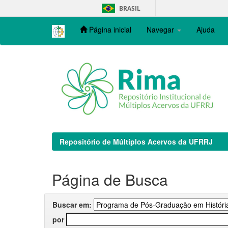
Skip
BRASIL
navigation
Página inicial
Navegar
Ajuda
Repositório de Múltiplos Acervos da UFRRJ
Página de Busca
Buscar em:
por