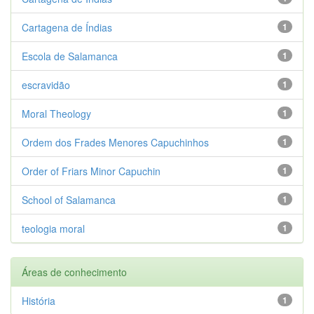
Cartagena de Índias
1
Escola de Salamanca
1
escravidão
1
Moral Theology
1
Ordem dos Frades Menores Capuchinhos
1
Order of Friars Minor Capuchin
1
School of Salamanca
1
teologia moral
1
Áreas de conhecimento
História
1