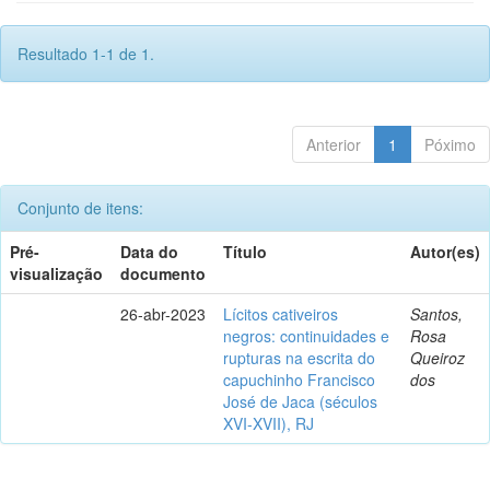
Resultado 1-1 de 1.
Anterior
1
Póximo
Conjunto de itens:
Pré-
Data do
Título
Autor(es)
visualização
documento
26-abr-2023
Lícitos cativeiros
Santos,
negros: continuidades e
Rosa
rupturas na escrita do
Queiroz
capuchinho Francisco
dos
José de Jaca (séculos
XVI-XVII), RJ