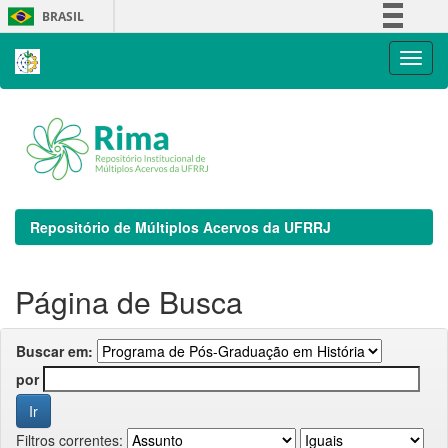
Skip
BRASIL
navigation
Simplifique!
Comunica BR
Participe
Acesso à informação
Legislação
Canais
Repositório de Múltiplos Acervos da UFRRJ
Página de Busca
Buscar em:
por
Filtros correntes: