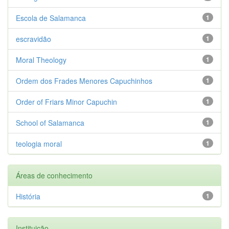
Escola de Salamanca
1
escravidão
1
Moral Theology
1
Ordem dos Frades Menores Capuchinhos
1
Order of Friars Minor Capuchin
1
School of Salamanca
1
teologia moral
1
Áreas de conhecimento
História
1
Instituição