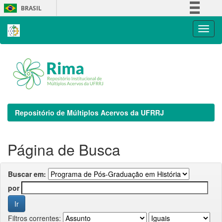
Skip
BRASIL
navigation
Simplifique!
Comunica BR
Participe
Acesso à informação
Legislação
Canais
Repositório de Múltiplos Acervos da UFRRJ
Página de Busca
Buscar em:
por
Filtros correntes: