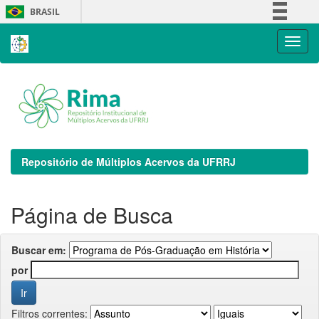
Skip
BRASIL
navigation
Simplifique!
Comunica BR
Participe
Acesso à informação
Legislação
Canais
Repositório de Múltiplos Acervos da UFRRJ
Página de Busca
Buscar em:
por
Filtros correntes: