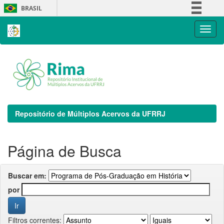
Skip
BRASIL
navigation
Simplifique!
Comunica BR
Participe
Acesso à informação
Legislação
Canais
Repositório de Múltiplos Acervos da UFRRJ
Página de Busca
Buscar em:
por
Filtros correntes: