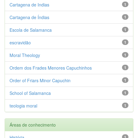
Cartagena de Indias
1
Cartagena de Índias
1
Escola de Salamanca
1
escravidão
1
Moral Theology
1
Ordem dos Frades Menores Capuchinhos
1
Order of Friars Minor Capuchin
1
School of Salamanca
1
teologia moral
1
Áreas de conhecimento
História
1