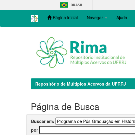
Skip
BRASIL
navigation
Página inicial
Navegar
Ajuda
Repositório de Múltiplos Acervos da UFRRJ
Página de Busca
Buscar em:
por