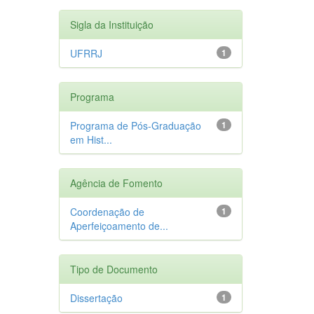
Sigla da Instituição
UFRRJ
1
Programa
Programa de Pós-Graduação
1
em Hist...
Agência de Fomento
Coordenação de
1
Aperfeiçoamento de...
Tipo de Documento
Dissertação
1