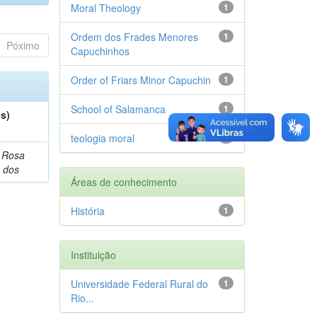
Moral Theology
1
Ordem dos Frades Menores
1
Póximo
Capuchinhos
Order of Friars Minor Capuchin
1
School of Salamanca
1
es)
teologia moral
1
 Rosa
 dos
Áreas de conhecimento
História
1
Instituição
Universidade Federal Rural do
1
Rio...