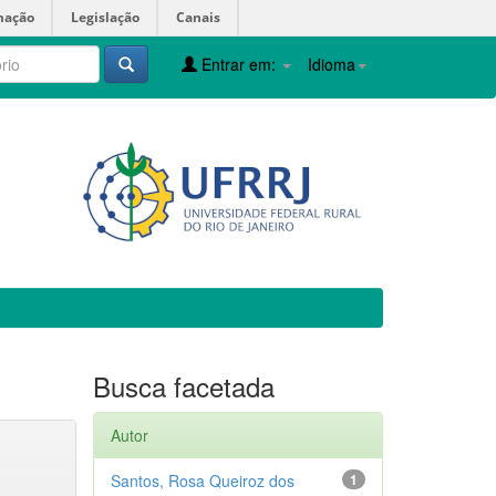
mação
Legislação
Canais
Entrar em:
Idioma
Busca facetada
Autor
Santos, Rosa Queiroz dos
1