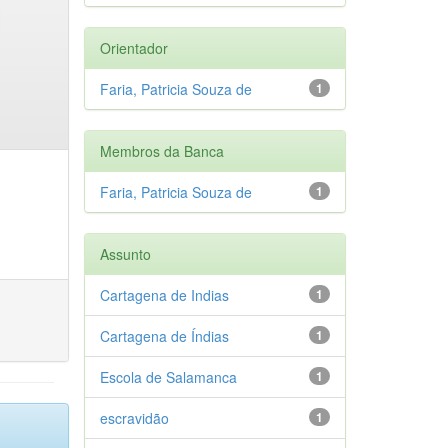
Orientador
Faria, Patricia Souza de
1
Membros da Banca
Faria, Patricia Souza de
1
Assunto
Cartagena de Indias
1
Cartagena de Índias
1
Escola de Salamanca
1
escravidão
1