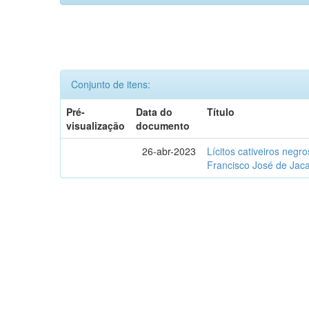
Conjunto de itens:
Pré-
Data do
Título
visualização
documento
26-abr-2023
Lícitos cativeiros negr
Francisco José de Jaca