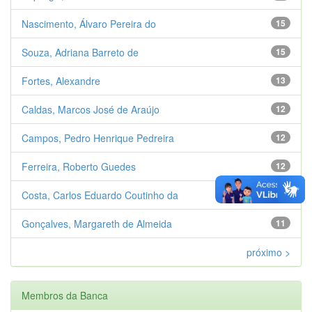
Nascimento, Álvaro Pereira do
15
Souza, Adriana Barreto de
15
Fortes, Alexandre
13
Caldas, Marcos José de Araújo
12
Campos, Pedro Henrique Pedreira
12
Ferreira, Roberto Guedes
12
Costa, Carlos Eduardo Coutinho da
11
Gonçalves, Margareth de Almeida
11
próximo >
Membros da Banca