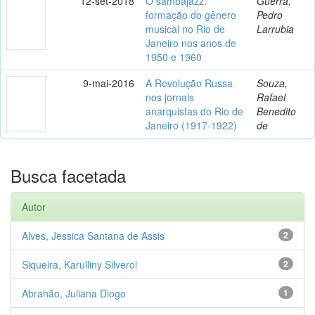
12-set-2018
O sambajazz:
Guerra,
formação do gênero
Pedro
musical no Rio de
Larrubia
Janeiro nos anos de
1950 e 1960
9-mai-2016
A Revolução Russa
Souza,
nos jornais
Rafael
anarquistas do Rio de
Benedito
Janeiro (1917-1922)
de
Busca facetada
Autor
Alves, Jessica Santana de Assis
2
Siqueira, Karulliny Silverol
2
Abrahão, Juliana Diogo
1