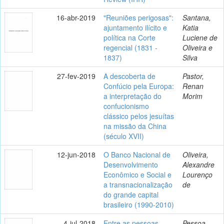
16-abr-2019
"Reuniões perigosas":
Santana,
ajuntamento ilícito e
Katia
política na Corte
Luciene de
regencial (1831 -
Oliveira e
1837)
Silva
27-fev-2019
A descoberta de
Pastor,
Confúcio pela Europa:
Renan
a interpretação do
Morim
confucionismo
clássico pelos jesuítas
na missão da China
(século XVII)
12-jun-2018
O Banco Nacional de
Oliveira,
Desenvolvimento
Alexandre
Econômico e Social e
Lourenço
a transnacionalização
de
do grande capital
brasileiro (1990-2010)
4-jul-2018
Entre as pessoas
Pessoa,