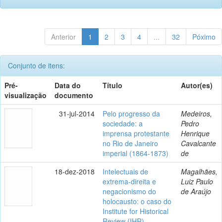
Anterior
1
2
3
4
...
32
Póximo
Conjunto de itens:
Pré-
Data do
Título
Autor(es)
visualização
documento
31-jul-2014
Pelo progresso da
Medeiros,
sociedade: a
Pedro
imprensa protestante
Henrique
no Rio de Janeiro
Cavalcante
imperial (1864-1873)
de
18-dez-2018
Intelectuais de
Magalhães,
extrema-direita e
Luiz Paulo
negacionismo do
de Araújo
holocausto: o caso do
Institute for Historical
Review (IHR)