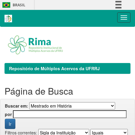
Skip
BRASIL
navigation
Simplifique!
Comunica BR
Participe
Acesso à informação
Legislação
Canais
Repositório de Múltiplos Acervos da UFRRJ
Página de Busca
Buscar em:
por
Filtros correntes: