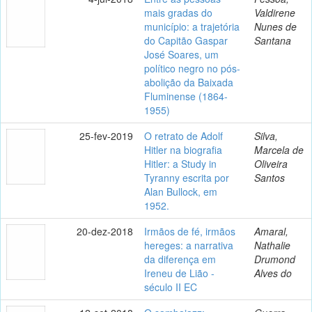
mais gradas do
Valdirene
município: a trajetória
Nunes de
do Capitão Gaspar
Santana
José Soares, um
político negro no pós-
abolição da Baixada
Fluminense (1864-
1955)
25-fev-2019
O retrato de Adolf
Silva,
Hitler na biografia
Marcela de
Hitler: a Study in
Oliveira
Tyranny escrita por
Santos
Alan Bullock, em
1952.
20-dez-2018
Irmãos de fé, irmãos
Amaral,
hereges: a narrativa
Nathalie
da diferença em
Drumond
Ireneu de Lião -
Alves do
século II EC