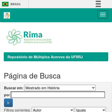
Skip
BRASIL
navigation
Simplifique!
Comunica BR
Participe
Acesso à informação
Legislação
Canais
Repositório de Múltiplos Acervos da UFRRJ
Página de Busca
Buscar em:
por
Filtros correntes: