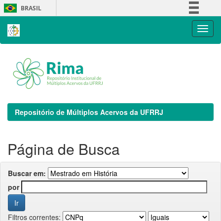
Skip
BRASIL
navigation
Simplifique!
Comunica BR
Participe
Acesso à informação
Legislação
Canais
Repositório de Múltiplos Acervos da UFRRJ
Página de Busca
Buscar em:
por
Filtros correntes: