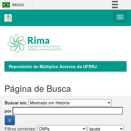
Skip
BRASIL
navigation
Simplifique!
Comunica BR
Participe
Acesso à informação
Legislação
Canais
Repositório de Múltiplos Acervos da UFRRJ
Página de Busca
Buscar em:
por
Filtros correntes: