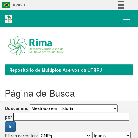
Skip
BRASIL
navigation
Simplifique!
Comunica BR
Participe
Acesso à informação
Legislação
Canais
Repositório de Múltiplos Acervos da UFRRJ
Página de Busca
Buscar em:
por
Filtros correntes: