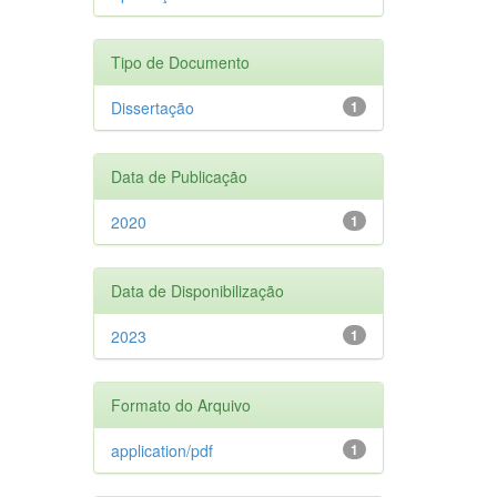
Tipo de Documento
Dissertação
1
Data de Publicação
2020
1
Data de Disponibilização
2023
1
Formato do Arquivo
application/pdf
1