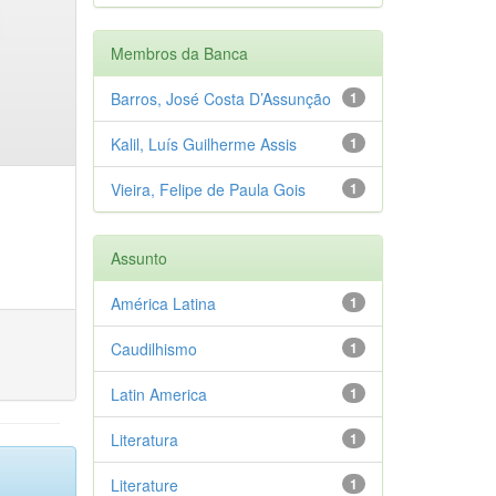
Membros da Banca
Barros, José Costa D’Assunção
1
Kalil, Luís Guilherme Assis
1
Vieira, Felipe de Paula Gois
1
Assunto
América Latina
1
Caudilhismo
1
Latin America
1
Literatura
1
Literature
1