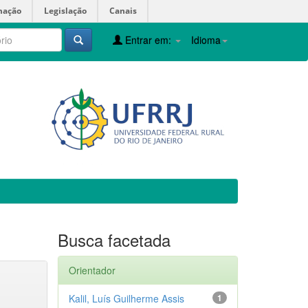
mação
Legislação
Canais
Entrar em:
Idioma
Busca facetada
Orientador
Kalil, Luís Guilherme Assis
1