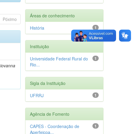
Áreas de conhecimento
Póximo
História
1
Instituição
Universidade Federal Rural do
1
Rio...
Giovanna
Sigla da Instituição
UFRRJ
1
Agência de Fomento
CAPES - Coordenação de
1
Aperfeiçoa...