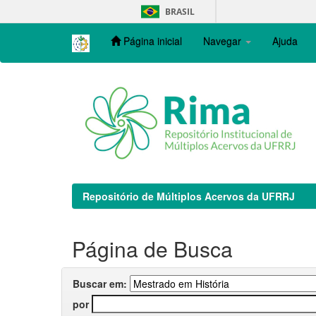
Skip
BRASIL
navigation
Página inicial
Navegar
Ajuda
Repositório de Múltiplos Acervos da UFRRJ
Página de Busca
Buscar em:
por