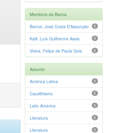
Membros da Banca
Barros, José Costa D’Assunção
1
Kalil, Luís Guilherme Assis
1
Vieira, Felipe de Paula Gois
1
Assunto
América Latina
1
Caudilhismo
1
Latin America
1
Literatura
1
Literature
1