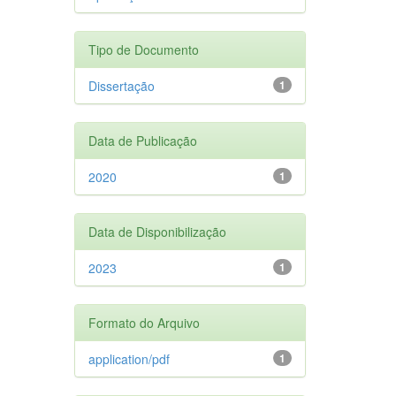
Tipo de Documento
Dissertação
1
Data de Publicação
2020
1
Data de Disponibilização
2023
1
Formato do Arquivo
application/pdf
1