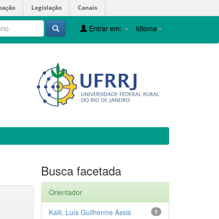
mação
Legislação
Canais
Entrar em:
Idioma
Busca facetada
Orientador
Kalil, Luís Guilherme Assis
1