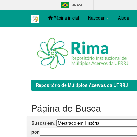
Skip
BRASIL
navigation
Página inicial
Navegar
Ajuda
Repositório de Múltiplos Acervos da UFRRJ
Página de Busca
Buscar em:
por