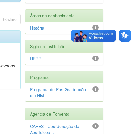
Áreas de conhecimento
Póximo
História
1
Sigla da Instituição
UFRRJ
1
Giovanna
Programa
Programa de Pós-Graduação
1
em Hist...
Agência de Fomento
CAPES - Coordenação de
1
Aperfeiçoa...