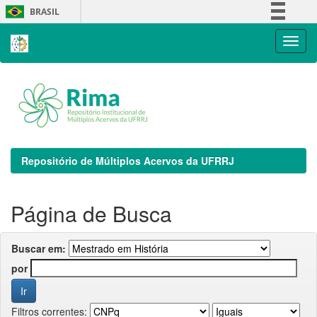
Skip
BRASIL
navigation
Simplifique!
Comunica BR
Participe
Acesso à informação
Legislação
Canais
Repositório de Múltiplos Acervos da UFRRJ
Página de Busca
Buscar em:
por
Filtros correntes: