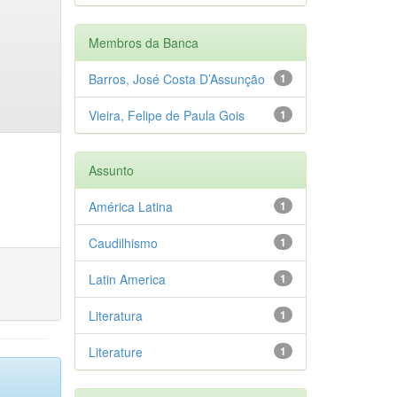
Membros da Banca
Barros, José Costa D’Assunção
1
Vieira, Felipe de Paula Gois
1
Assunto
América Latina
1
Caudilhismo
1
Latin America
1
Literatura
1
Literature
1