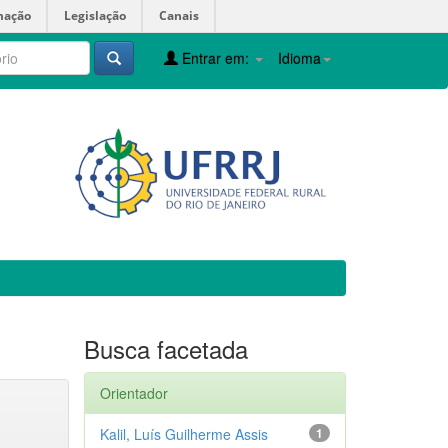
mação
Legislação
Canais
Entrar em:
Idioma
Busca facetada
Orientador
Kalil, Luís Guilherme Assis
1