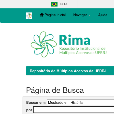
Skip
BRASIL
navigation
Página inicial
Navegar
Ajuda
Repositório de Múltiplos Acervos da UFRRJ
Página de Busca
Buscar em:
por