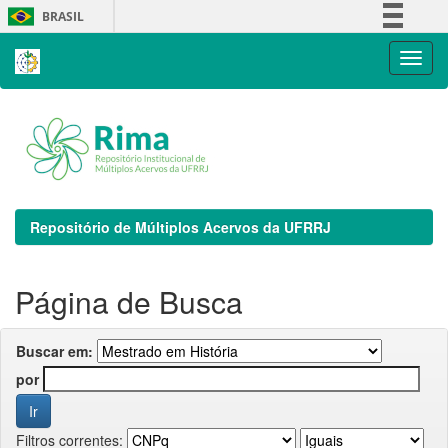
Skip
BRASIL
navigation
Simplifique!
Comunica BR
Participe
Acesso à informação
Legislação
Canais
Repositório de Múltiplos Acervos da UFRRJ
Página de Busca
Buscar em:
por
Filtros correntes: