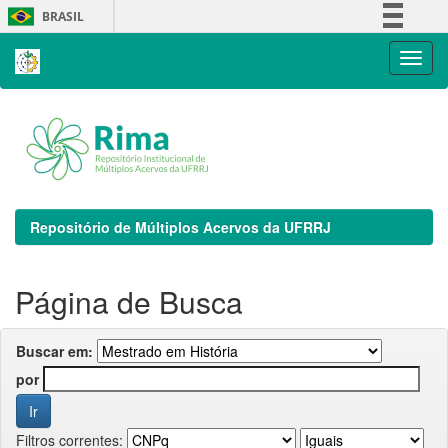
Skip
BRASIL
navigation
Simplifique!
Comunica BR
Participe
Acesso à informação
Legislação
Canais
Repositório de Múltiplos Acervos da UFRRJ
Página de Busca
Buscar em:
por
Filtros correntes: