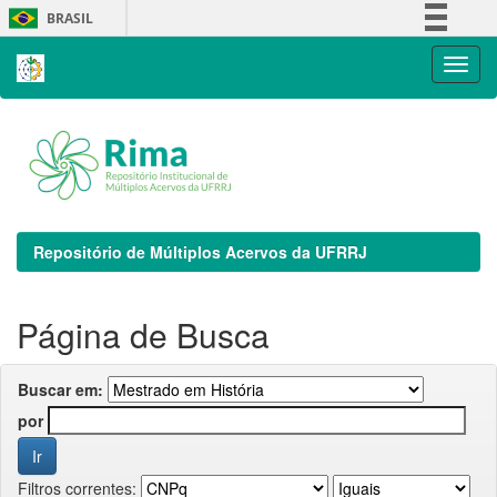
Skip
BRASIL
navigation
Simplifique!
Comunica BR
Participe
Acesso à informação
Legislação
Canais
Repositório de Múltiplos Acervos da UFRRJ
Página de Busca
Buscar em:
por
Filtros correntes: