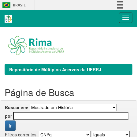
Skip
BRASIL
navigation
Simplifique!
Comunica BR
Participe
Acesso à informação
Legislação
Canais
Repositório de Múltiplos Acervos da UFRRJ
Página de Busca
Buscar em:
por
Filtros correntes: