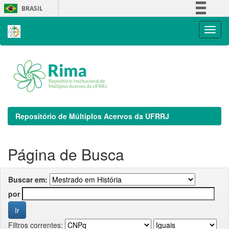
Skip
BRASIL
navigation
Simplifique!
Comunica BR
Participe
Acesso à informação
Legislação
Canais
Repositório de Múltiplos Acervos da UFRRJ
Página de Busca
Buscar em:
por
Filtros correntes: