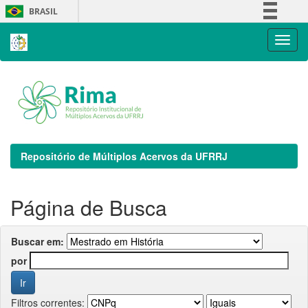
Skip
BRASIL
navigation
Simplifique!
Comunica BR
Participe
Acesso à informação
Legislação
Canais
Repositório de Múltiplos Acervos da UFRRJ
Página de Busca
Buscar em:
por
Filtros correntes: